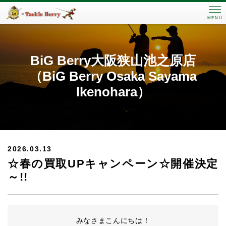
MENU
BiG Berry大阪狭山池之原店
（BiG Berry Osaka Sayama
Ikenohara）
2026.03.13
☆春の買取UPキャンペーン☆開催決定
～!!
みなさまこんにちは！