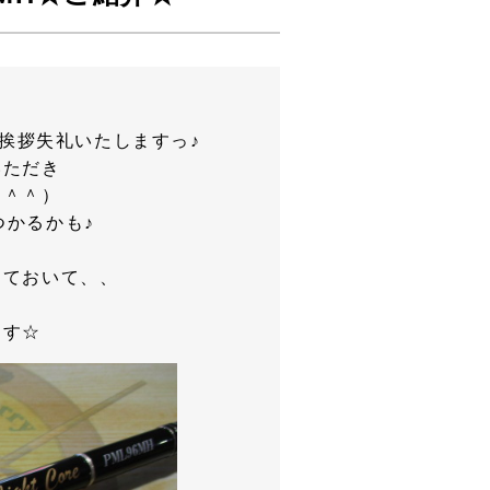
挨拶失礼いたしますっ♪
いただき
（＾＾）
つかるかも♪
しておいて、、
ます☆