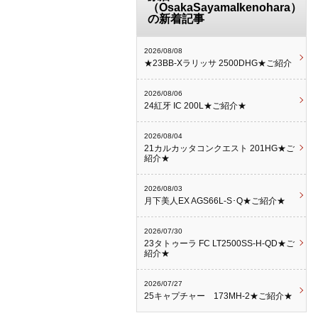
（OsakaSayamaIkenohara）
の新着記事
2026/08/08
★23BB-Xラリッサ 2500DHG★ご紹介
2026/08/06
24紅牙 IC 200L★ご紹介★
2026/08/04
21カルカッタコンクエスト 201HG★ご
紹介★
2026/08/03
月下美人EX AGS66L-S･Q★ご紹介★
2026/07/30
23タトゥーラ FC LT2500SS-H-QD★ご
紹介★
2026/07/27
25キャプチャー 173MH-2★ご紹介★