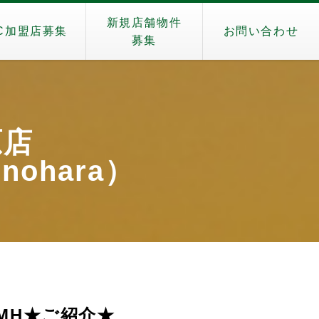
新規店舗物件
C加盟店募集
お問い合わせ
募集
原店
enohara）
MH★ご紹介★