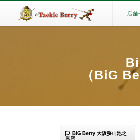
店舗
B
（BiG Be
BiG Berry 大阪狭山池之
原店