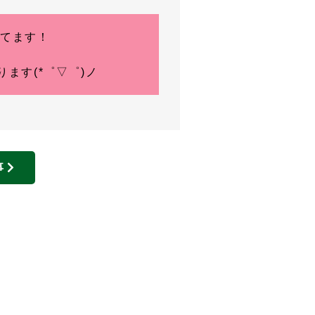
えてます！
ます(*゜▽゜)ノ
事