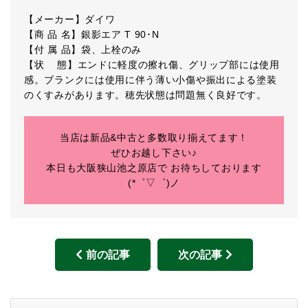
【メーカー】ダイワ
【商 品 名】銀影エア T 90･N
【付 属 品】袋、上栓のみ
【状 態】エンドに軽度の擦れ傷、グリップ部には使用
感。ブランクには使用に伴う薄い小傷や振出による塗装
のくすみがあります。穂先状態は問題無く良好です。
当店は新品&中古と多数取り揃えてます！
ぜひお越し下さい♪
本日も大阪狭山池之原店で お待ちしております
(*゜▽゜)ノ
前の記事
次の記事