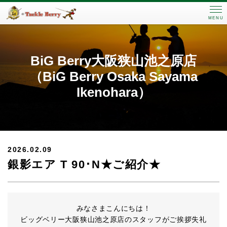
MENU
BiG Berry大阪狭山池之原店
（BiG Berry Osaka Sayama
Ikenohara）
2026.02.09
銀影エア T 90･N★ご紹介★
みなさまこんにちは！
ビッグベリー大阪狭山池之原店のスタッフがご挨拶失礼