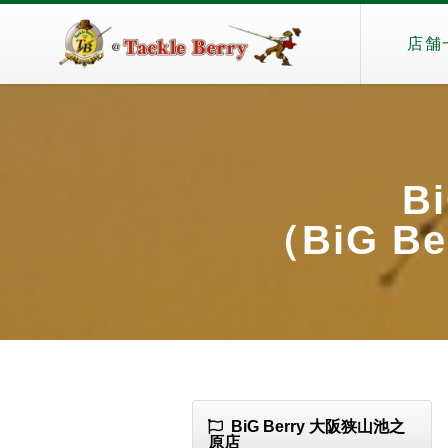
店舗
B
（BiG Be
BiG Berry 大阪狭山池之
原店