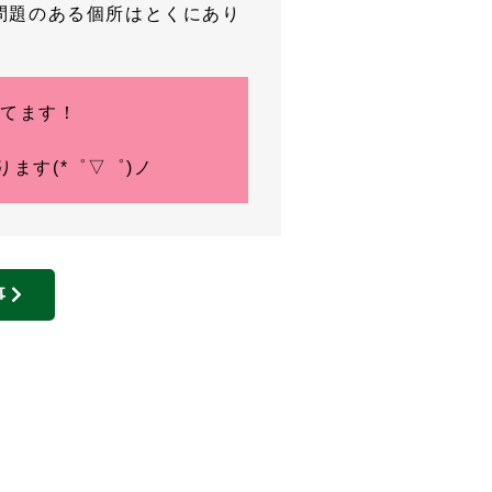
問題のある個所はとくにあり
えてます！
ます(*゜▽゜)ノ
事