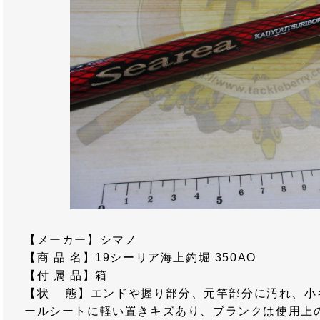
【メーカー】シマノ
【商 品 名】19シーリア海上釣堀 350AO
【付 属 品】箱
【状 態】エンドや握り部分、元竿部分に汚れ、小
ールシートに軽い置きキズあり、ブランクは使用上