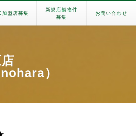
新規店舗物件
C加盟店募集
お問い合わせ
募集
原店
enohara）
★