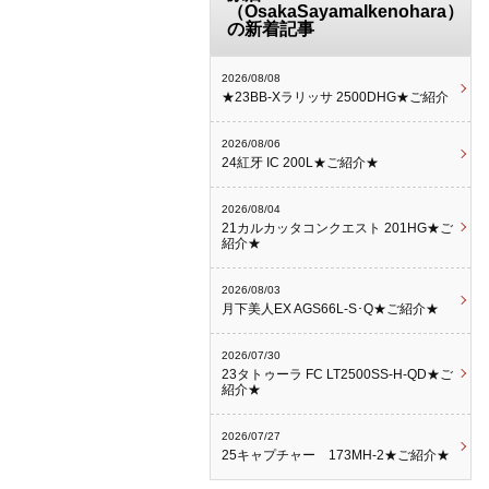
（OsakaSayamaIkenohara）
の新着記事
2026/08/08
★23BB-Xラリッサ 2500DHG★ご紹介
2026/08/06
24紅牙 IC 200L★ご紹介★
2026/08/04
21カルカッタコンクエスト 201HG★ご
紹介★
2026/08/03
月下美人EX AGS66L-S･Q★ご紹介★
2026/07/30
23タトゥーラ FC LT2500SS-H-QD★ご
紹介★
2026/07/27
25キャプチャー 173MH-2★ご紹介★