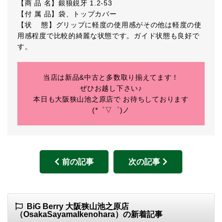
【商 品 名】銀狼鋭牙 1.2-53
【付 属 品】袋、トップカバー
【状 態】グリップに軽度の使用感がその他は軽度の使
用感程度で比較的綺麗な状態です。ガイド状態も良好で
す。
当店は新品&中古と多数取り揃えてます！
ぜひお越し下さい♪
本日も大阪狭山池之原店で お待ちしております
(*゜▽゜)ノ
前の記事
次の記事
BiG Berry 大阪狭山池之原店
（OsakaSayamaIkenohara）の新着記事