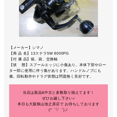
【メーカー】シマノ
【商 品 名】13ステラSW 8000PG
【付 属 品】箱、袋、交換軸
【状 態】スプールエッジに小傷あり。本体下部やロー
ター部に使用に伴う傷があります。ハンドルノブにも
傷。回転動作やドラグ状態は問題無く良好です。
当店は新品&中古と多数取り揃えてます！
ぜひお越し下さい♪
本日も大阪狭山池之原店で お待ちしております
(*゜▽゜)ノ