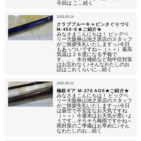
今回は こ…続く
2025.05.14
クラブブルーキャビンさぐりづり
M-450･E★ご紹介★
みなさまこんにちは！ ビッグベ
リー大阪狭山池之原店のスタッフ
がご挨拶失礼いたしますっ♪今日
もあっついですね～（＞＜）最高
気温は２８度になる予報で
す。。。水分補給など熱中症対策
はお忘れなく♪そんなわたしのお
話はこれくらいに…続く
2025.05.12
極鋭ギア M-270 AGS★ご紹介★
みなさまこんにちは！ ビッグベ
リー大阪狭山池之原店のスタッフ
がご挨拶失礼いたしますっ♪今日
は曇空で不安定なお天気ですね
（＞＜）今週末はお天気が悪いよ
うです…そろそろ梅雨ですかね～
雨対策のご準備はお早めに♪そん
なわたしのお…続く