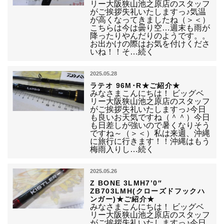
リー大阪狭山池之原店のスタッフ
がご挨拶失礼いたしますっ♪気温
が高くなってきましたね（＞＜）
こちらは今は曇り空…週末も雨が
降ったりやんだりのようです。。
お出かけの際はお気を付けくださ
いね！！そ…続く
2025.05.28
ラテオ 96M･R★ご紹介★
みなさまこんにちは！ ビッグベ
リー大阪狭山池之原店のスタッフ
がご挨拶失礼いたしますっ♪今日
も良いお天気ですね（＾＾）今日
も日差しが強いので暑くなりそう
ですね～（＞＜）私は来週、沖縄
に旅行に行きます！！沖縄はもう
梅雨入りし…続く
2025.05.26
Z BONE 3LMH7’0″
ZB703LMH(クローズドフックハ
ンガー)★ご紹介★
みなさまこんにちは！ ビッグベ
リー大阪狭山池之原店のスタッフ
がご挨拶失礼いたしますっ♪今日