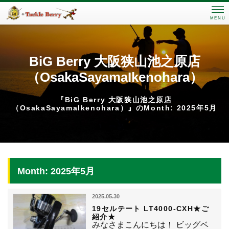
MENU
BiG Berry 大阪狭山池之原店
（OsakaSayamaIkenohara）
『BiG Berry 大阪狭山池之原店
（OsakaSayamaIkenohara）』のMonth: 2025年5月
Month: 2025年5月
2025.05.30
19セルテート LT4000-CXH★ご
紹介★
みなさまこんにちは！ ビッグベ