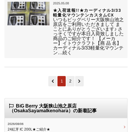
2025.05.08
★入荷速報!!★カーディナル3/33
軽量化マウンテンカスタムCX
いつもビッグベリー大阪狭山池之
原店をご利用いただきまして ま
ことにありがとうございます♪ さ
っそくですが本日入荷致しました
商品のご紹介です！ 【メーカ
ー】イトウクラフト【商 品 名】
カーディナル3/33軽量化マウンテ
ン…続く
1
2
BiG Berry 大阪狭山池之原店
（OsakaSayamaIkenohara）の新着記事
2026/08/06
24紅牙 IC 200L★ご紹介★