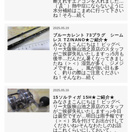
耐えれずエアコンを入れました…
（´Д｀）熱中症にならないように
水分補給はこまめに行って下さい
ね！そろ…続く
2025.05.19
ブルーカレント 73プラグ シーム
レス TZ/NANO★ご紹介★
みなさまこんにちは！ ビッグベ
リー大阪狭山池之原店のスタッフ
がご挨拶失礼いたしますっ♪5月も
後半…だんだん暑くなってきまし
たね（＞＜）湿気が多く、ジメジ
メですね。。。風が強い日も多
く、釣りの際はご注意ください
ね！そんなわ…続く
2025.05.16
15ソルティガ 15H★ご紹介★
みなさまこんにちは！ ビッグベ
リー大阪狭山池之原店のスタッフ
がご挨拶失礼いたしますっ♪今日
は曇空ですが…明日は雨予報です
（＞＜）気を付けてお出かけして
くださいね♪そんなわたしのお話
はこれくらいにしておいて、、