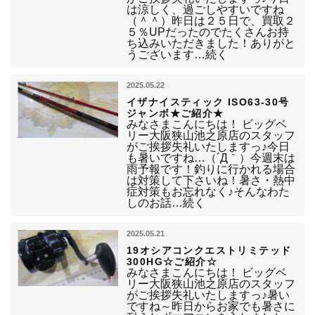
は涼しく、過ごしやすいですね
（＾＾）昨日は２５日で、買取２
５％UPだったのでたくさんお持
ち込みいただきました！ありがと
うございます…続く
2025.05.22
イザナイスティック ISO63-30号
ジャンボ★ご紹介★
みなさまこんにちは！ ビッグベ
リー大阪狭山池之原店のスタッフ
がご挨拶失礼いたしますっ♪今日
も暑いですね…（´Д｀）今週末は
雨予報です！釣りに行かれる場合
は対策して下さいね！暑さ・熱中
症対策もお忘れなく♪そんなわた
しのお話…続く
2025.05.21
19オシアコンクエストリミテッド
300HG☆ご紹介☆
みなさまこんにちは！ ビッグベ
リー大阪狭山池之原店のスタッフ
がご挨拶失礼いたしますっ♪暑い
ですね～昨日からお家でも暑さに