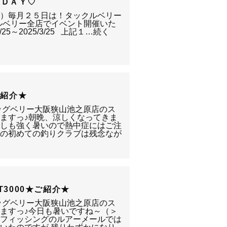
ーＤＡＹ♡
＾）毎月２５日は！タックルベリー
クルベリー全店でイベント開催いた
/25～2025/3/25 上記１…続く
ご紹介★
ッグベリー大阪狭山池之原店のス
ますっ♪朝晩、涼しくなってきま
差しも強く暑いので熱中症にはご注
日の初めての釣りクラブは残念なが
T3000★ご紹介★
ッグベリー大阪狭山池之原店のス
ますっ♪今日も暑いですね～（＞
ンフィッシングのルアーメールでは