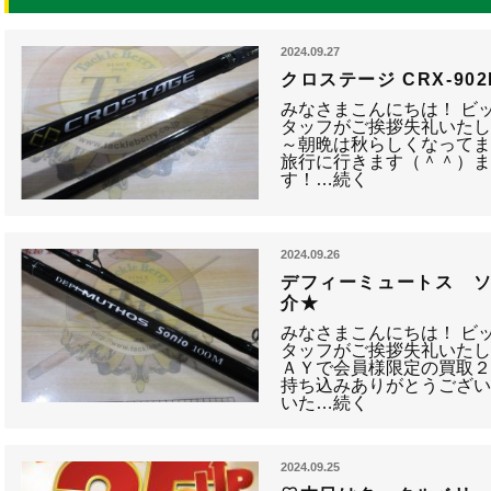
2024.09.27
クロステージ CRX-90
みなさまこんにちは！ ビ
タッフがご挨拶失礼いたし
～朝晩は秋らしくなって
旅行に行きます（＾＾）
す！…続く
2024.09.26
デフィーミュートス ソニオ
介★
みなさまこんにちは！ ビ
タッフがご挨拶失礼いたし
ＡＹで会員様限定の買取
持ち込みありがとうござ
いた…続く
2024.09.25