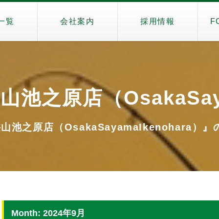
一覧
会社案内
採用情報
F
狭山池之原店（OsakaSay
狭山池之原店（OsakaSayamaIkenohara）』の
Month: 2024年9月