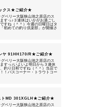
ミックス★ご紹介★
ッグベリー大阪狭山池之原店のス
ますっ♪３連休はいかがお過ごし
休ですね（＾＾）今週の日曜日はタ
の「初めての釣り倶楽部」が開催さ
 91HH170/R★ご紹介★
ッグベリー大阪狭山池之原店のス
ますっ♪いよいよ明日から３連休
で、釣り日和ですね（＾＾）当店で
す！！バスコーナー・トラウトコー
トMD 301XGLH★ご紹介★
ッグベリー大阪狭山池之原店のス