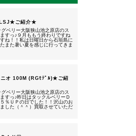
2LSJ★ご紹介★
ッグベリー大阪狭山池之原店のス
ますっ♪９月ももう終わりですね
ますね！！私は日曜日から石垣島に
またまた暑い夏を感じに行ってきま
 100M (RGﾓﾃﾞﾙ)★ご紹
ッグベリー大阪狭山池之原店のス
ますっ♪昨日はタックルベリーＤ
２５％ＵＰの日でした！！沢山のお
いました（＾＾）買取させていただ