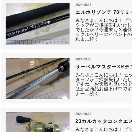
2024.09.17
エルホリゾンテ 70リ
みなさまこんにちは！ ビ
タッフがご挨拶失礼いたし
でしたか？今週末も３連
ックルベリーのイベント
れま…続く
2024.09.13
サーベルマスターXRテンヤ
みなさまこんにちは！ ビ
タッフがご挨拶失礼いたし
ですね！お天気も良いの
は新品商品お値下げ中で
ナー…続く
2024.09.12
23カルカッタコンクエス
みなさまこんにちは！ ビ