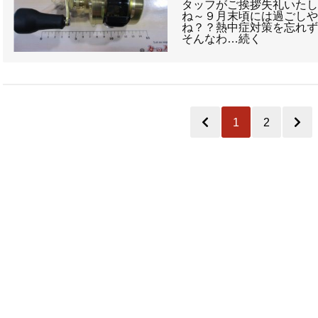
タッフがご挨拶失礼いたし
ね～９月末頃には過ごし
ね？？熱中症対策を忘れず
そんなわ…続く
1
2