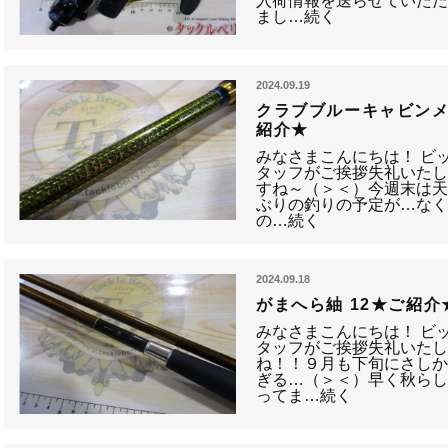
入荷情報を送らせていただ
まし…続く
2024.09.19
クラブブルーキャビンメタ
紹介★
みなさまこんにちは！ ビ
タッフがご挨拶失礼いたし
すね～（＞＜）今週末は
ぶりの釣りの予定が…なく
の…続く
2024.09.18
がまへら紬 12★ご紹介
みなさまこんにちは！ ビ
タッフがご挨拶失礼いたし
ね！！９月も下旬にさし
ぎる…（＞＜）早く秋ら
ってま…続く