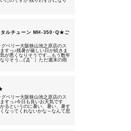
いたのですが 残りわずかになり
ルチューン MH-350･Q★ご
ッグベリー大阪狭山池之原店のス
ますっ♪残暑が厳しい日が続きま
天気が悪くなりそうです…もう数年
なりそう…(´Д｀）ただ週末の雨
★
ッグベリー大阪狭山池之原店のス
ますっ♪今日も良いお天気です
かかるというのに暑い、暑い、暑す
しくなってくれないかな～なんて思