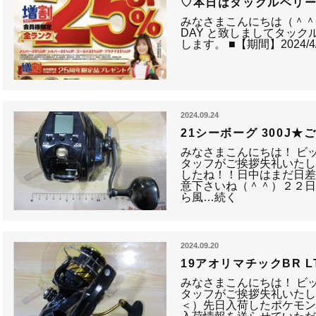
♡本日はタックルベリ
みなさまこんにちは（＾
DAY と致しましてタッ
します。 ■【期間】2024/4
2024.09.24
21シーボーグ 300J★
みなさまこんにちは！ ビ
タッフがご挨拶失礼いたし
したね！！日中はまだ日
意下さいね（＾＾）２２
ら風…続く
2024.09.20
19アオリマチックBR L
みなさまこんにちは！ ビ
タッフがご挨拶失礼いたし
＜）先日入荷したポケモ