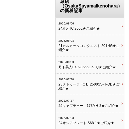
原店
（OsakaSayamaIkenohara）
の新着記事
2026/08/06
24紅牙 IC 200L★ご紹介★
2026/08/04
21カルカッタコンクエスト 201HG★ご
紹介★
2026/08/03
月下美人EX AGS66L-S･Q★ご紹介★
2026/07/30
23タトゥーラ FC LT2500SS-H-QD★ご
紹介★
2026/07/27
25キャプチャー 173MH-2★ご紹介★
2026/07/23
24オシアブレード S68-1★ご紹介★