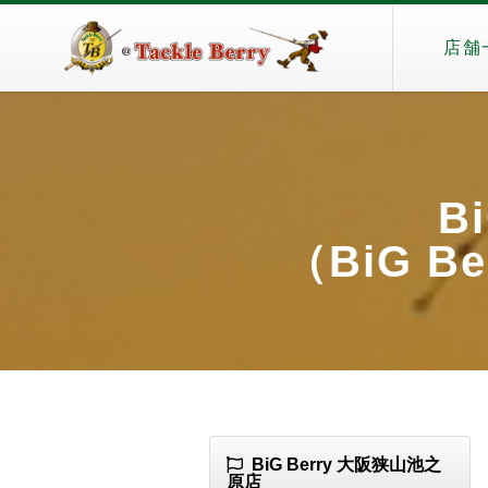
店舗
B
（BiG Be
BiG Berry 大阪狭山池之
原店