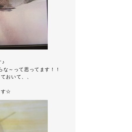
♪
らな～って思ってます！！
しておいて、、
ます☆