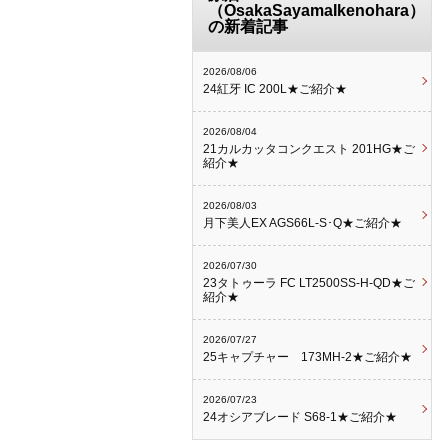
（OsakaSayamaIkenohara）
の新着記事
2026/08/06
24紅牙 IC 200L★ご紹介★
2026/08/04
21カルカッタコンクエスト 201HG★ご
紹介★
2026/08/03
月下美人EX AGS66L-S･Q★ご紹介★
2026/07/30
23タトゥーラ FC LT2500SS-H-QD★ご
紹介★
2026/07/27
25キャプチャー 173MH-2★ご紹介★
2026/07/23
24オシアブレード S68-1★ご紹介★