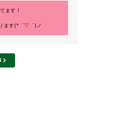
えてます！
ます(*゜▽゜)ノ
事