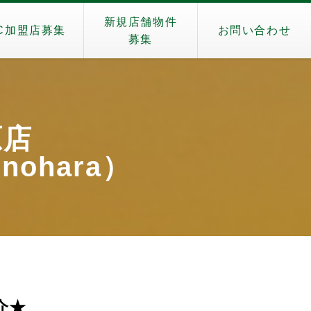
新規店舗物件
C加盟店募集
お問い合わせ
募集
原店
enohara）
介★