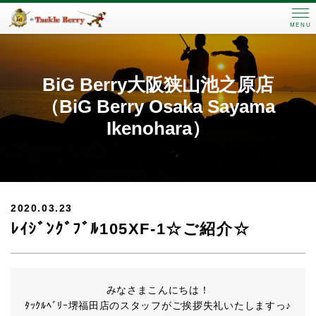
MENU
BiG Berry大阪狭山池之原店
（BiG Berry Osaka Sayama
Ikenohara）
2020.03.23
ﾚｲｼﾞﾝｸﾞﾌﾞﾙ105XF-1☆ご紹介☆
みなさまこんにちは！
ﾀｯｸﾙﾍﾞﾘｰ堺福田店のスタッフがご挨拶失礼いたしますっ♪