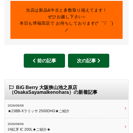
当店は新品&中古と多数取り揃えてます！
ぜひお越し下さい♪
本日も堺福田店で お待ちしております(*゜▽゜)
ノ
前の記事
次の記事
BiG Berry 大阪狭山池之原店
（OsakaSayamaIkenohara）の新着記事
2026/08/08
★23BB-Xラリッサ 2500DHG★ご紹介
2026/08/06
24紅牙 IC 200L★ご紹介★