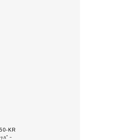
150-KR
ﾘｯﾊﾟｰ