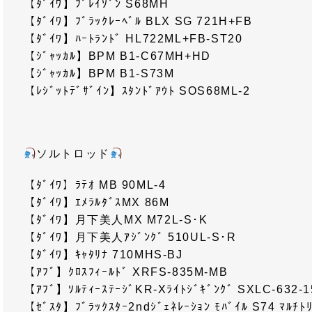
【ﾀﾞｲﾜ】ﾌﾞﾚｲｿﾞﾝ S68MH
【ﾀﾞｲﾜ】ﾌﾞﾗｯｸﾚｰﾍﾞﾙ BLX SG 721H+FB
【ﾀﾞｲﾜ】ﾊｰﾄﾗﾝﾄﾞ HL722ML+FB-ST20
【ｼﾞｬｯｶﾙ】BPM B1-C67MH+HD
【ｼﾞｬｯｶﾙ】BPM B1-S73M
【ﾚｼﾞｯﾄﾃﾞｻﾞｲﾝ】ｽﾀﾝﾄﾞｱｳﾄ SOS68ML-2
ソルトロッド
【ﾀﾞｲﾜ】ﾗﾃｵ MB 90ML-4
【ﾀﾞｲﾜ】ｴﾒﾗﾙﾀﾞｽMX 86M
【ﾀﾞｲﾜ】月下美人MX M72L-S･K
【ﾀﾞｲﾜ】月下美人ｱｼﾞﾝｸﾞ 510UL-S･R
【ﾀﾞｲﾜ】ｷｬﾀﾘﾅ 710MHS-BJ
【ｱﾌﾞ】ｸﾛｽﾌｨｰﾙﾄﾞ XRFS-835M-MB
【ｱﾌﾞ】ｿﾙﾃｨｰｽﾃｰｼﾞKR-Xﾗｲﾄｼﾞｷﾞﾝｸﾞ SXLC-632-
【ｾﾞｽﾀ】ﾌﾞﾗｯｸｽﾀｰ2ndｼﾞｪﾈﾚｰｼｮﾝ ﾓﾊﾞｲﾙ S74 ﾏﾙﾁﾄ