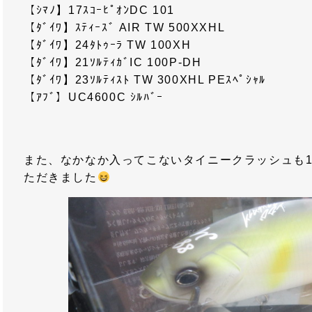
【ｼﾏﾉ】17ｽｺｰﾋﾟｵﾝDC 101
【ﾀﾞｲﾜ】ｽﾃｨｰｽﾞ AIR TW 500XXHL
【ﾀﾞｲﾜ】24ﾀﾄｩｰﾗ TW 100XH
【ﾀﾞｲﾜ】21ｿﾙﾃｨｶﾞIC 100P-DH
【ﾀﾞｲﾜ】23ｿﾙﾃｨｽﾄ TW 300XHL PEｽﾍﾟｼｬﾙ
【ｱﾌﾞ】UC4600C ｼﾙﾊﾞｰ
また、なかなか入ってこないタイニークラッシュも
ただきました