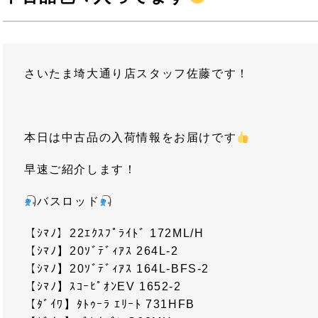
さいたま埼大通り店スタッフ佐藤です！
本日は中古品の入荷情報をお届けです
早速ご紹介します！
バスロッド
【ｼﾏﾉ】22ｴｸｽﾌﾟﾗｲﾄﾞ 172ML/H
【ｼﾏﾉ】20ｿﾞﾃﾞｨｱｽ 264L-2
【ｼﾏﾉ】20ｿﾞﾃﾞｨｱｽ 164L-BFS-2
【ｼﾏﾉ】ｽｺｰﾋﾟｵﾝEV 1652-2
【ﾀﾞｲﾜ】ﾀﾄｩｰﾗ ｴﾘｰﾄ 731HFB