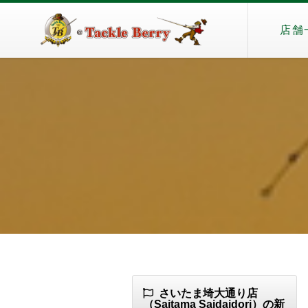
店舗
さいたま埼大通り店
（Saitama Saidaidori）の新