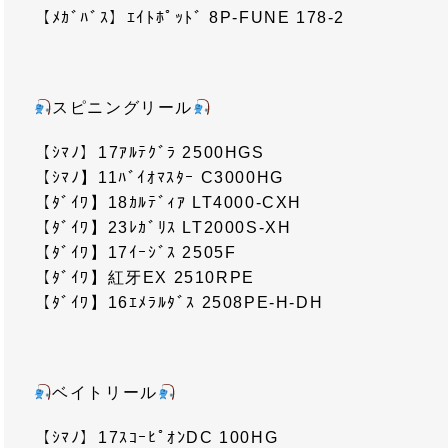
【ﾒｶﾞﾊﾞｽ】ｴｲﾄﾎﾟｯﾄﾞ 8P-FUNE 178-2
スピニングリール
【ｼﾏﾉ】17ｱﾙﾃｸﾞﾗ 2500HGS
【ｼﾏﾉ】11ﾊﾞｲｵﾏｽﾀｰ C3000HG
【ﾀﾞｲﾜ】18ｶﾙﾃﾞｨｱ LT4000-CXH
【ﾀﾞｲﾜ】23ﾚｶﾞﾘｽ LT2000S-XH
【ﾀﾞｲﾜ】17ｲｰｼﾞｽ 2505F
【ﾀﾞｲﾜ】紅牙EX 2510RPE
【ﾀﾞｲﾜ】16ｴﾒﾗﾙﾀﾞｽ 2508PE-H-DH
ベイトリール
【ｼﾏﾉ】17ｽｺｰﾋﾟｵﾝDC 100HG