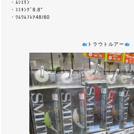
・ﾑｼｴﾓﾝ
・ﾐﾐｷﾝｸﾞ8.8″
・ﾜﾑﾜﾑﾌﾚｱ48/60
トラウトルアー