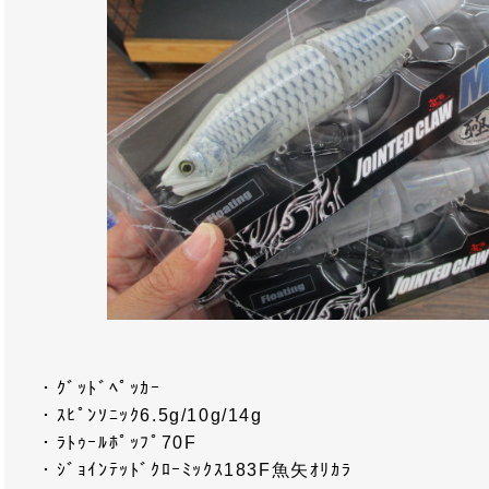
・ｸﾞｯﾄﾞﾍﾟｯｶｰ
・ｽﾋﾟﾝｿﾆｯｸ6.5g/10g/14g
・ﾗﾄｩｰﾙﾎﾟｯﾌﾟ70F
・ｼﾞｮｲﾝﾃｯﾄﾞｸﾛｰﾐｯｸｽ183F魚矢ｵﾘｶﾗ