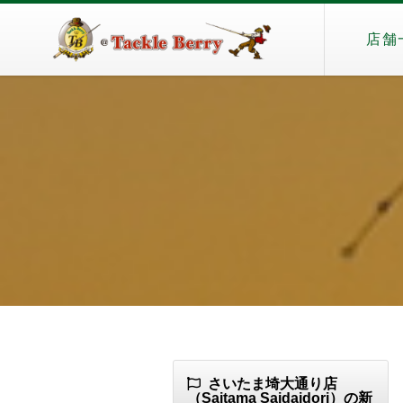
店舗
さいたま埼大通り店
（Saitama Saidaidori）の新