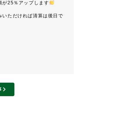
が25％アップします
みいただければ清算は後日で
事