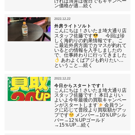
ければ清算は後日でもキャンペー
ン価格が適…続く
2022.12.22
外房ライトソルト
こんにちは！さいたま埼大通り店
スタッフ佐藤です
今回は珍
しく海釣りの釣果情報です。 こ
こ最近外房方面でカマスが釣れて
いるとの情報を入手しましたの
で、仕事終わりに行ってきました
あわよくばアジも釣りたい…
ということ…続く
2022.12.22
今日からスタートです！
こんにちは！さいたま埼大通り店
スタッフ佐藤です！ 本日よりい
よいよ今年最後の買取キャンペー
ンがスタートします
会員ラン
クに応じて普段より買取額がアッ
プです
メンバー→10％UPシル
バー→12％UPゴールド
→15％UP…続く