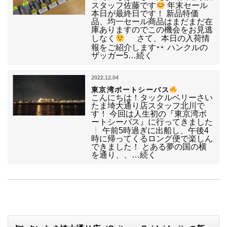
スタッフ佐藤です
年末セール
本日が最終日です！ 新品特価
品、均一セール商品はまだまだ在
庫ありますのでこの機会をお見逃
しなく
さて、本日の入荷情
報をご紹介します
ハンクルの
ザッガー5…続く
2022.12.04
東京湾ボートシーバス
こんにちは！タックルベリーさい
たま埼大通り店スタッフ北川で
す！ 今回は人生初の『東京湾ボ
ートシーバス』に行ってきました
午前5時過ぎに出船し、午後4
時に帰ってくるロング便で楽しん
できました！ とある夢の国の横
を通り、、…続く