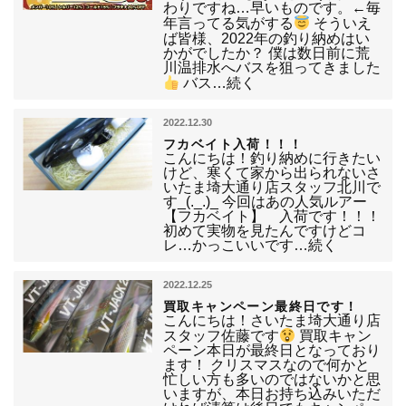
わりですね…早いものです。←毎
年言ってる気がする
そういえ
ば皆様、2022年の釣り納めはい
かがでしたか？ 僕は数日前に荒
川温排水へバスを狙ってきました
バス…続く
2022.12.30
フカベイト入荷！！！
こんにちは！釣り納めに行きたい
けど、寒くて家から出られないさ
いたま埼大通り店スタッフ北川で
す_(._.)_ 今回はあの人気ルアー
【フカベイト】 入荷です！！！
初めて実物を見たんですけどコ
レ…かっこいいです…続く
2022.12.25
買取キャンペーン最終日です！
こんにちは！さいたま埼大通り店
スタッフ佐藤です
買取キャン
ペーン本日が最終日となっており
ます！ クリスマスなので何かと
忙しい方も多いのではないかと思
いますが、本日お持ち込みいただ