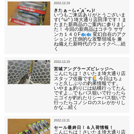
2022.12.19
きたぁ～(｡◕ˇдˇ​◕｡)/
いつもご来店ありがとうございま
す( ^ω^ ) 埼大通り店田澤です！ま
たまた新商品のご案内に参りまし
た！ 今回の新商品はコチラ サザ
ンカ１４０F
変幻自在のアク
ションと圧倒的な攻撃領域を 兼
ね備えた新時代のウェイクベ…続
く
2022.12.15
宮城アングラーズビレッジへ
こんにちは！さいたま埼大通り店
スタッフ佐藤です
今日はちょ
っと久しぶりの釣果情報です。
いやまぁ釣りには結構行ってたん
ですよ…でもバス狙いで行ったら
ニゴイが釣れたりシーバス狙いで
行ったらコノシロのスレがかりし
かな…続く
2022.12.11
セール最終日！＆入荷情報！
こんにちは！さいたま埼大通り店