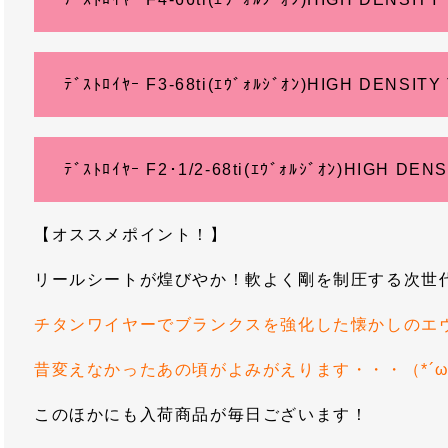
ﾃﾞｽﾄﾛｲﾔｰ F3-68ti(ｴｳﾞｫﾙｼﾞｵﾝ)HIGH DENSITY
ﾃﾞｽﾄﾛｲﾔｰ F2･1/2-68ti(ｴｳﾞｫﾙｼﾞｵﾝ)HIGH DEN
【オススメポイント！】
リールシートが煌びやか！軟よく剛を制圧する次世
チタンワイヤーでブランクスを強化した懐かしのエ
昔変えなかったあの頃がよみがえります・・・（*´ω
このほかにも入荷商品が毎日ございます！