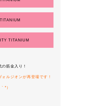
 TITANIUM
SITY TITANIUM
代の筋金入り！
ヴォルジオンが再登場です！
｀*）