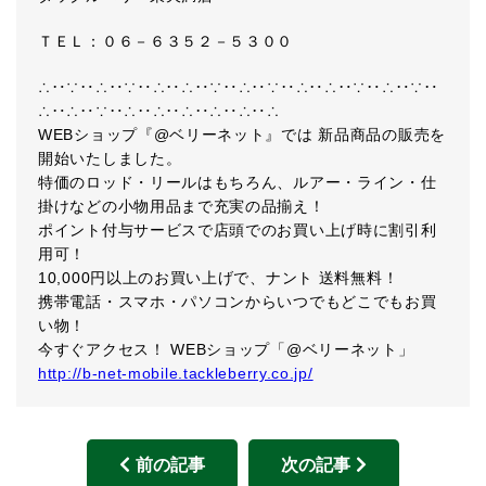
ＴＥＬ：０６－６３５２－５３００
∴‥∵‥∴‥∵‥∴‥∴‥∵‥∴‥∵‥∴‥∴‥∵‥∴‥∵‥
∴‥∴‥∵‥∴‥∴‥∴‥∴‥∴‥∴
WEBショップ『@ベリーネット』では 新品商品の販売を
開始いたしました。
特価のロッド・リールはもちろん、ルアー・ライン・仕
掛けなどの小物用品まで充実の品揃え！
ポイント付与サービスで店頭でのお買い上げ時に割引利
用可！
10,000円以上のお買い上げで、ナント 送料無料！
携帯電話・スマホ・パソコンからいつでもどこでもお買
い物！
今すぐアクセス！ WEBショップ「@ベリーネット」
http://b-net-mobile.tackleberry.co.jp/
前の記事
次の記事