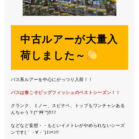
中古ルアーが大量入
荷しました～
バス系ルアーを中心にがっつり入荷！！
バスは春こそビッグフィッシュのベストシーズン！！
クランク、ミノー、スピナベ、トップもワンチャンある
んちゃう？(*´艸`*)ｳﾌﾌ
などなど妄想・・もといイメトレがやめられないシーズ
ンです(｀・∀・´)ｴｯﾍﾝ!!