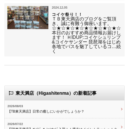
2024.12.05
コイケ祭り！！
ＴＢ東天満店のブログをご覧頂
き、誠に有難う御座います。
☆★☆★☆★☆★☆★☆★☆★☆
本日のおすすめ商品情報お届けし
ます！ ＨIDUP:コイケシュリンプ
&コイケサンダー 琵琶湖をはじめ
各地でバスを魅了しているコ…続
く
東天満店（Higashitenma）の新着記事
2026/08/03
【TB東天満店】日常の癒しにいかがでしょうか？
2026/07/22