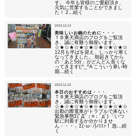
す。 今年も皆様のご愛顧頂き、
元気に営業することができまし
た！ 2…続く
2024.12.14
美味しいお鍋のために・・・
ＴＢ東天満店のブログをご覧頂
き、誠に有難う御座います。
☆★☆★☆★☆★☆★☆★☆★☆
12月も半ばを迎え、しっかり寒く
なってきました。 朝起きてから
の「あと5分」がどんどん長くな
ってきます(;^_^A こういう寒い時
期…続く
2024.12.10
本日のおすすめは・・・
ＴＢ東天満店のブログをご覧頂
き、誠に有難う御座います。
☆★☆★☆★☆★☆★☆★☆★☆
出勤の際電車がトラブルで来ない
緊急事態Σ(ﾟДﾟ；≡；ﾟдﾟ) 「いつ
駅に到着するか分かりませ
ん・・・」Σ(･ω･ﾉ)ﾉｴｴｯ！ 急…続
く