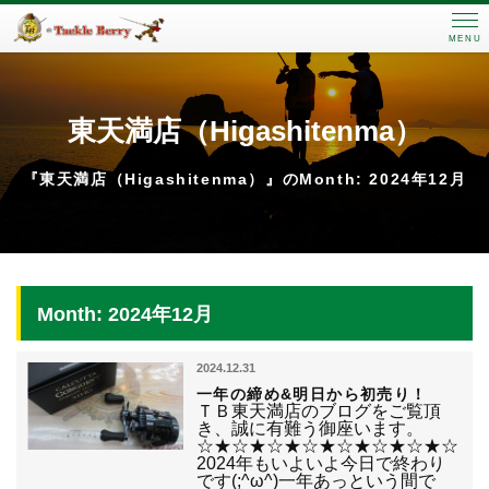
MENU
東天満店（Higashitenma）
『東天満店（Higashitenma）』のMonth: 2024年12月
Month: 2024年12月
2024.12.31
一年の締め&明日から初売り！
ＴＢ東天満店のブログをご覧頂
き、誠に有難う御座います。
☆★☆★☆★☆★☆★☆★☆★☆
2024年もいよいよ今日で終わり
です(;^ω^)一年あっという間で