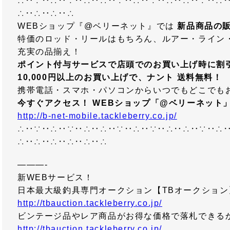
∴‥∵‥∴‥∵‥∴‥∴‥∵‥∴‥∵‥∴‥∴‥∵‥∴
∴‥∴‥∴‥∴
WEBショップ『@ベリーネット』では
新品商品の
特価のロッド・リールはもちろん、ルアー・ライン
充実の品揃え！
ポイント付与サービスで店頭でのお買い上げ時に割
10,000円以上のお買い上げで、ナント
送料無料！
携帯電話・スマホ・パソコンからいつでもどこでも
今すぐアクセス！
WEBショップ「@ベリーネット
http://b-net-mobile.tackleberry.co.jp/
∴‥∵‥∴‥∵‥∴‥∴‥∵‥∴‥∵‥∴‥∴‥∵‥∴
∴‥∴‥∴‥∴‥∴‥∴
———-
新WEBサービス！
日本最大級釣具専門オークション【TBオークション
http://tbauction.tackleberry.co.jp/
ビンテージ品やレア商品がお得な価格で落札できる
http://tbauction.tackleberry.co.jp/