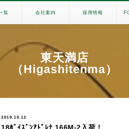
一覧
会社案内
採用情報
F
東天満店
（Higashitenma）
2019.10.12
18ﾎﾟｲｽﾞﾝｱﾄﾞﾚﾅ 166M-2入荷！