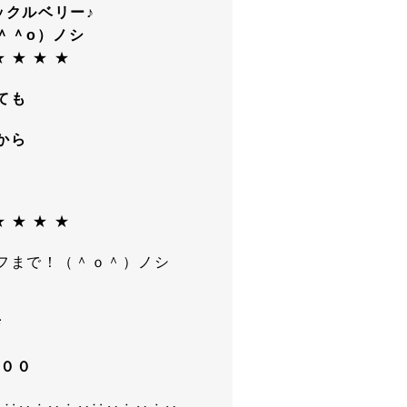
ックルベリー♪
＾＾o）ノシ
★ ★ ★ ★
ても
から
★ ★ ★ ★
フまで！（＾ｏ＾）ノシ
店
３００