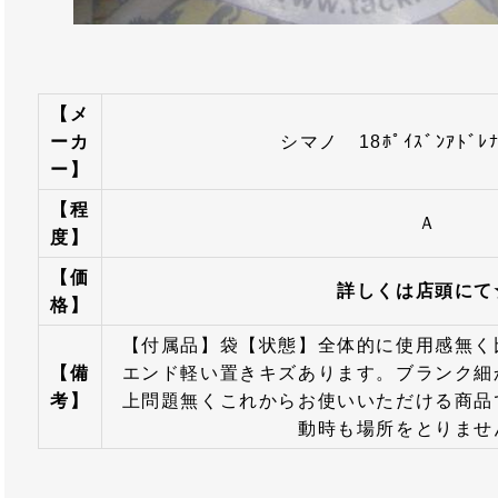
【メ
ーカ
シマノ 18ﾎﾟｲｽﾞﾝｱﾄﾞﾚﾅ
ー】
【程
Ａ
度】
【価
詳しくは店頭にて
格】
【付属品】袋【状態】全体的に使用感無く
【備
エンド軽い置きキズあります。ブランク細
考】
上問題無くこれからお使いいただける商品
動時も場所をとりませ