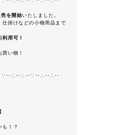
‥∵‥∴‥∴‥∵‥∴‥∴‥
販売を開始
いたしました。
・仕掛けなどの小物用品まで
引利用可！
お買い物！
」
‥∵‥∴‥∴‥∵‥∴‥∴‥
】
かも！？