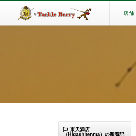
店舗
東天満店
（Higashitenma）の新着記