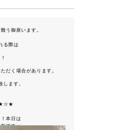
有難う御座います。
れる際は
い！
いただく場合があります。
致します。
★☆★
す！本日は
内です♪♪