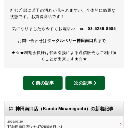
ｸﾞﾘｯﾌﾟ部に若干の汚れが見られますが、全体的に綺麗な
状態です。お買得商品です！
気になりましたら今すぐお電話♪♪
℡ 03-5289-8505
お問い合わせは
タックルベリー神田南口店
まで！
★☆★増割会員様は代金引換による通信販売もご利用頂
くことが出来ます★☆★
前の記事
次の記事
神田南口店（Kanda Minamiguchi）の新着記事
2026/07/26
TB神田南口店ｻﾏｰｾｰﾙ7/26最終日です