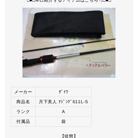
□■□本日紹介するアイテムはこちらっ□■□
メーカー
ﾀﾞｲﾜ
商品名
月下美人 ｱｼﾞﾝｸﾞ611L-S
ランク
A
付属品
袋
【状態】