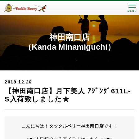
MENU
神田南口店
（Kanda Minamiguchi）
2019.12.26
【神田南口店】月下美人 ｱｼﾞﾝｸﾞ611L-
S入荷致しました★
こんにちは！
タックルベリー神田南口店
です！