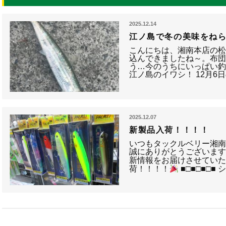
2025.12.14
江ノ島で冬の美味をね
こんにちは、湘南本店の松田
込んできましたね～。布
う…今のうちにいっぱい釣
江ノ島のイワシ！ 12月
2025.12.07
新製品入荷！！！！
いつもタックルベリー湘
誠にありがとうございます
新情報をお届けさせていただ
荷！！！！
■□■□■□