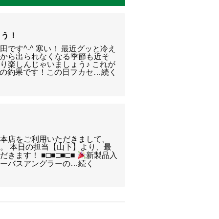
らう！
です^-^ 寒い！ 最近グッと冷え
団から出られなくなる季節も近そ
り楽しんじゃいましょう♪ これが
6日の釣果です！この日フカセ…続く
南本店をご利用いただきまして、
。 本日の担当【山下】より、最
きます！ ■□■□■□■
新製品入
■ シーバスアングラーの…続く