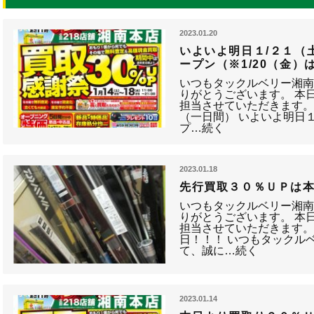
2023.01.20
いよいよ明日１/２１（
ープン（※1/20（金
いつもタックルベリー湘
りがとうございます。 本
担当させていただきます。 
（一日間） いよいよ明日
プ…続く
2023.01.18
先行買取３０％ＵＰは
いつもタックルベリー湘
りがとうございます。 本
担当させていただきます。
日！！！ いつもタックル
て、誠に…続く
2023.01.14