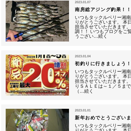
2023.01.07
南房総アジング釣果！
いつもタックルベリー湘
りがとうございます。 本
担当させていただきます。
調！！ いつもブログをご
うござい…続く
2023.01.04
初釣りに行きましょう
いつもタックルベリー湘
りがとうございます。 本
担当させていただきます
りＳＡＬＥは～１／５ま
（…続く
2023.01.01
新年おめでとうござい
いつもタックルベリー湘
りがとうございます。 本