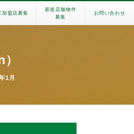
新規店舗物件
C加盟店募集
お問い合わせ
募集
en）
3年1月