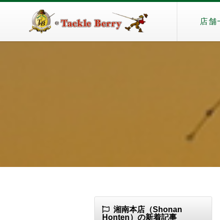
店舗
湘南本店（Shonan
Honten）の新着記事