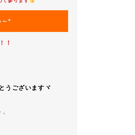
めて参ります
～*
！！
とうございますヾ
・。