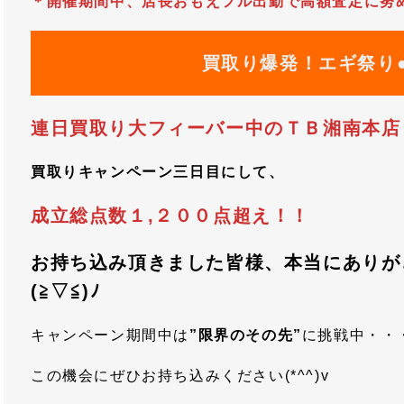
＊開催期間中、店長おもえフル出勤で高額査定に努
買取り爆発！エギ祭り●
連日買取り大フィーバー中のＴＢ湘南本店
買取りキャンペーン三日目にして、
成立総点数１,２００点超え！！
お持ち込み頂きました皆様、本当にありが
(≧▽≦)ﾉ
キャンペーン期間中は
”限界のその先”
に挑戦中・・
この機会にぜひお持ち込みください(*^^)v