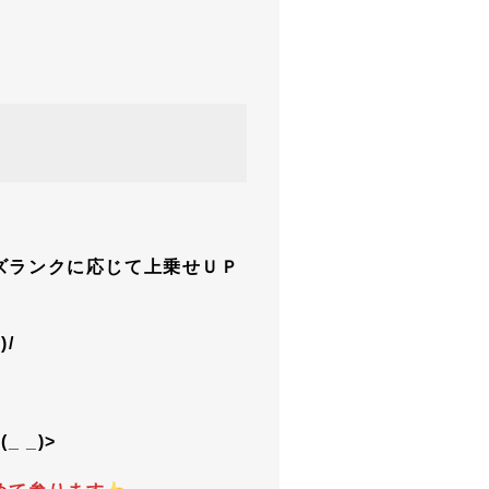
ズランクに応じて上乗せＵＰ
/
 _)>