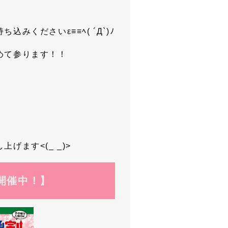
くださいε≡≡ﾍ( ´Д`)ﾉ
めて参ります！！
ます<(_ _)>
開催中！】