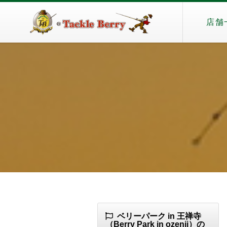
店舗
（
ベリーパーク in 王禅寺
（Berry Park in ozenji）の