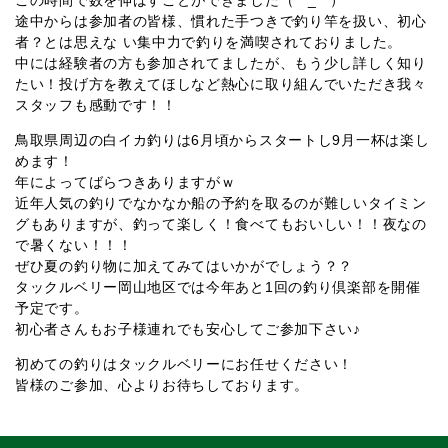
途中からは参加者の皆様、慣れた手つきで釣り竿を扱い、初心
者？とは思えな い集中力で釣りを満喫されておりました。
中には経験者の方も参加されてましたが、もう少し詳しく知り
たい！投げ方を教えてほしなど熱心に取り組んでいただき我々
スタッフも感動です！！
鳥取県周辺の白イカ釣りは6月頃からスタートし9月一杯は楽し
めます！
年によってばらつきありますがｗ
近年人気の釣りでなかなか船の予約を取るのが難しいタイミン
グもありますが、釣って楽しく！食べてもおいしい！！夜なの
で暑くない！！！
ぜひ夏の釣り物に加えてみてはいかがでしょう？？
タックルベリー岡山地区では今年あと1回の釣り倶楽部を開催
予定です。
初心者さんもお子様連れでも安心してご参加下さい♪
初めての釣りはタックルベリーにお任せください！
皆様のご参加、心よりお待ちしております。