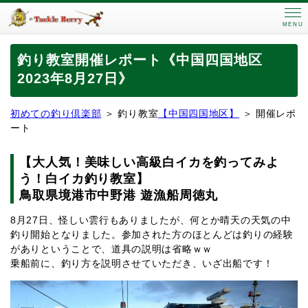
MENU
釣り教室開催レポート《中国四国地区
2023年8月27日》
初めての釣り倶楽部
＞ 釣り教室
【中国四国地区】
＞ 開催レポ
ート
【大人気！美味しい高級白イカを釣ってみよ
う！白イカ釣り教室】
鳥取県境港市中野港 遊漁船周徳丸
8月27日、怪しい雲行もありましたが、何とか晴天の天気の中
釣り開始となりました。参加された方のほとんどは釣りの経験
がありということで、道具の説明は省略ｗｗ
乗船前に、釣り方を説明させていただき、いざ出船です！