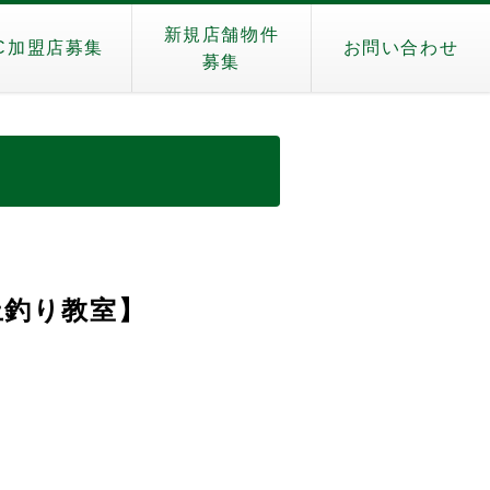
新規店舗物件
C加盟店募集
お問い合わせ
募集
》
止釣り教室】