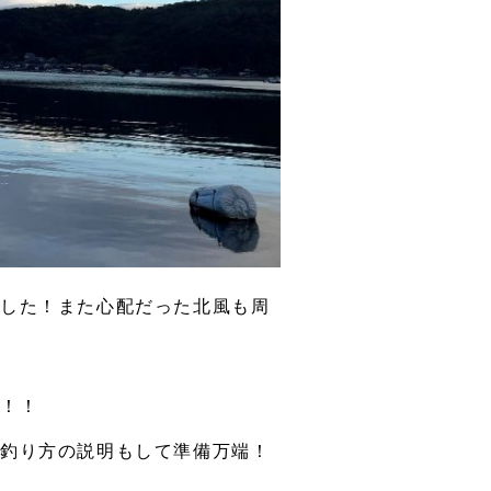
ました！また心配だった北風も周
す！！
、釣り方の説明もして準備万端！