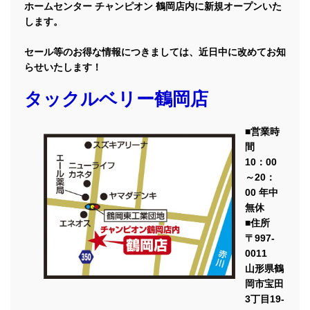
ホームセンター チャンピオン 鶴岡店内に新規オープンいた
します。
セール等のお得な情報につきましては、近日中に改めてお知
らせいたします！
タックルベリー鶴岡
店
■営業時
間
10：00
～20：
00 年中
無休
■住所
〒997-
0011
山形県鶴
岡市宝田
3丁目19-