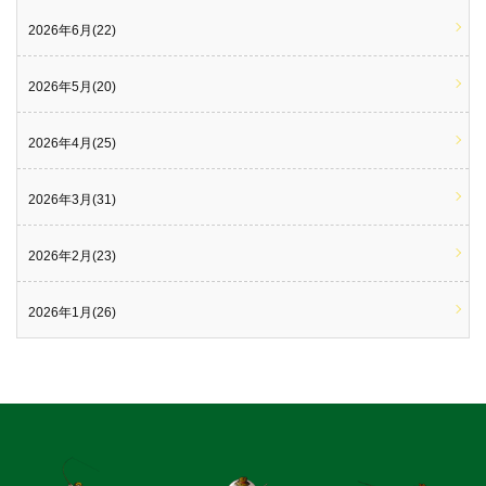
2026年6月(22)
2026年5月(20)
2026年4月(25)
2026年3月(31)
2026年2月(23)
2026年1月(26)