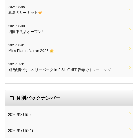
2026/08/05
真夏のサーキット
2026/08/03
四国中央店オープン‼︎
2026/08/01
Miss Planet Japan 2026
2026/07/31
⭐︎那波青です⭐︎ベリーパーク in FISH ON!王禅寺でトレーニング
月別バックナンバー
2026年8月(5)
2026年7月(24)