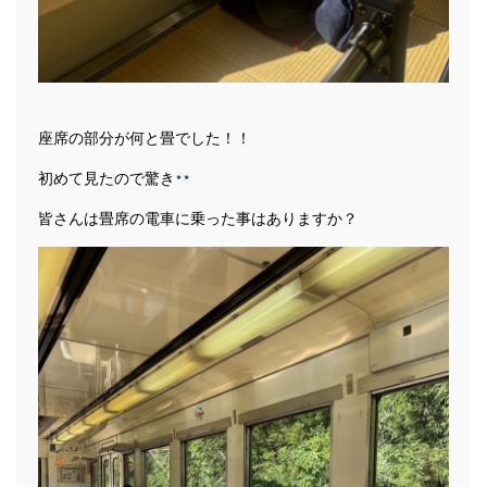
座席の部分が何と畳でした！！
初めて見たので驚き
皆さんは畳席の電車に乗った事はありますか？