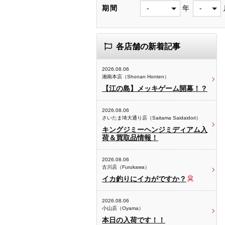
期間
年
各店舗の新着記事
2026.08.06
湘南本店（Shonan Honten）
【江の島】メッキゲーム開幕！？
2026.08.06
さいたま埼大通り店（Saitama Saidaidori）
キングジミーヘンジミディアム入
荷＆買取品情報！
2026.08.06
古川店（Furukawa）
イカ釣りにイカがですか？
2026.08.06
小山店（Oyama）
本日の入荷です！！