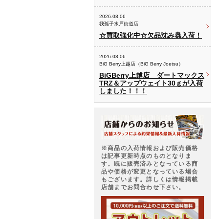
2026.08.06
我孫子水戸街道店
☆買取強化中☆欠品沈み蟲入荷！
2026.08.06
BiG Berry上越店（BiG Berry Joetsu）
BiGBerry上越店 ダートマックス
TRZ＆アップウェイト30ｇが入荷
しました！！！
※商品の入荷情報および販売価格
は記事更新時点のものとなりま
す。既に販売済みとなっている商
品や価格が変更となっている場合
もございます。詳しくは情報掲載
店舗までお問合わせ下さい。